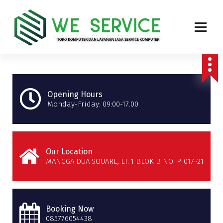
Toko Komputer Online dan Layanan Jasa Service Komputer, service Laptop, service
Printer, Service PABX dan Service Jaringan area jakarta
Opening Hours
Monday-Friday: 09:00-17.00
Our Location
MANGGA DUA SQUARE, LT. 1 BLOK B NO. P. 017~21
Booking Now
085776054438