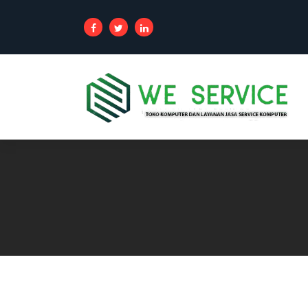
Toko Komputer Online dan Layanan
Jasa Service Komputer, service Laptop,
service Printer, Service PABX dan
Service Jaringan area jakarta