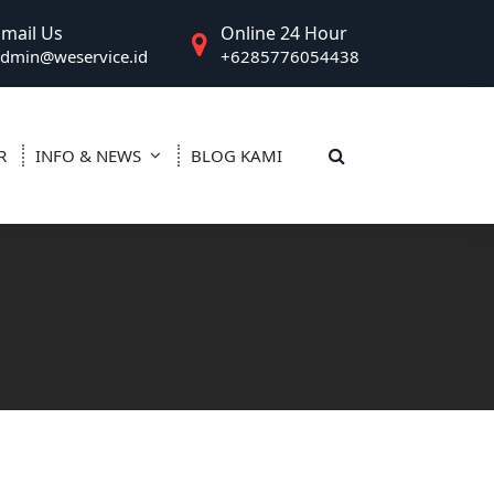
Email Us
Online 24 Hour
dmin@weservice.id
+6285776054438
R
INFO & NEWS
BLOG KAMI