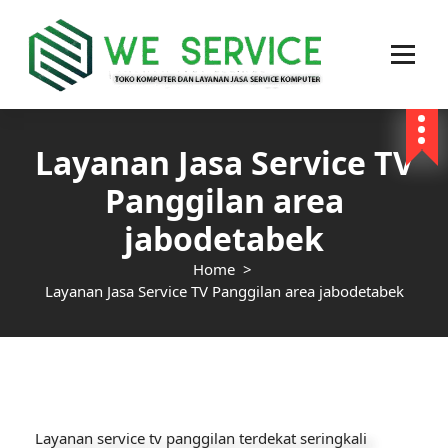
Toko Komputer Online dan Layanan Jasa Service Komputer, service Laptop, service
Printer, Service PABX dan Service Jaringan area jakarta
Layanan Jasa Service TV
Panggilan area
jabodetabek
Home
>
Layanan Jasa Service TV Panggilan area jabodetabek
Layanan service tv panggilan terdekat seringkali