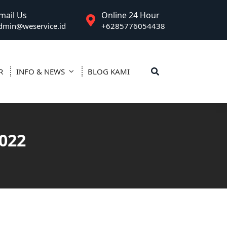
mail Us
Online 24 Hour
dmin@weservice.id
+6285776054438
R
INFO & NEWS
BLOG KAMI
022