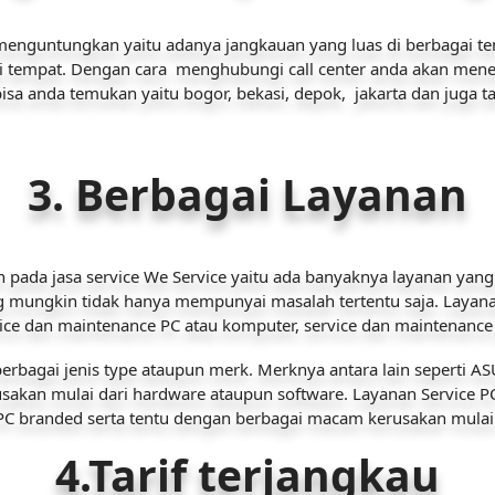
menguntungkan yaitu adanya jangkauan yang luas di berbagai temp
i tempat. Dengan cara menghubungi call center anda akan men
bisa anda temukan yaitu bogor, bekasi, depok, jakarta dan juga t
3. Berbagai Layanan
pada jasa service We Service yaitu ada banyaknya layanan yang d
mungkin tidak hanya mempunyai masalah tertentu saja. Layanan 
ice dan maintenance PC atau komputer, service dan maintenance p
berbagai jenis type ataupun merk. Merknya antara lain seperti A
erusakan mulai dari hardware ataupun software. Layanan Service 
ga PC branded serta tentu dengan berbagai macam kerusakan mula
4.Tarif terjangkau