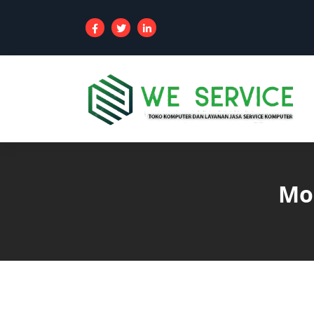
Toko Komputer Online dan Layanan
Jasa Service Komputer, service Laptop,
service Printer, Service PABX dan
Service Jaringan area jakarta
Mo
Blog